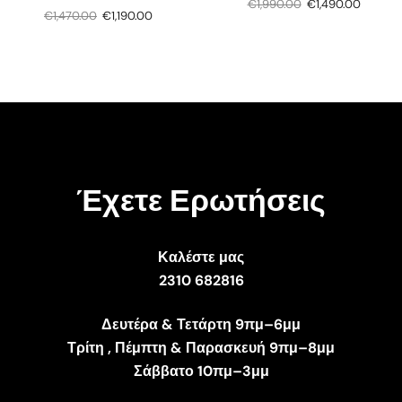
€
1,990.00
€
1,490.00
€
1,470.00
€
1,190.00
Έχετε Ερωτήσεις
Καλέστε μας
2310 682816
Δευτέρα & Τετάρτη 9πμ–6μμ
Τρίτη , Πέμπτη & Παρασκευή 9πμ–8μμ
Σάββατο 10πμ–3μμ