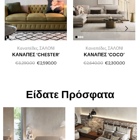
Καναπέδες
,
ΣΑΛΟΝΙ
Καναπέδες
,
ΣΑΛΟΝΙ
ΚΑΝΑΠΕΣ ‘CHESTER’
ΚΑΝΑΠΕΣ ‘COCO’
€
3,290.00
€
2,590.00
€
2,640.00
€
2,300.00
Είδατε Πρόσφατα