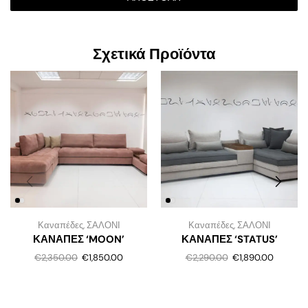
Σχετικά Προϊόντα
Καναπέδες
,
ΣΑΛΟΝΙ
Καναπέδες
,
ΣΑΛΟΝΙ
ΚΑΝΑΠΕΣ ‘MOON’
ΚΑΝΑΠΕΣ ‘STATUS’
€
2,350.00
€
1,850.00
€
2,290.00
€
1,890.00