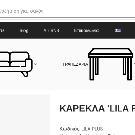
ναζήτηση για..
σαλόνι
στε
Blog
Air BNB
Επικοινωνια
ΤΡΑΠΕΖΑΡΙΑ
ΚΑΡΕΚΛΑ ‘LILA 
Κωδικός
: LILA PLUS