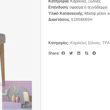
Κατηγορία
: Καρέκλες Ξύλινες
Επένδυση
: ύφασμα ή τεχνόδερμα
Υλικό Κατασκευής
: Μασίφ μέλιο,
Διαστάσεις
: 52X58X85H
Κατηγορίες:
Καρέκλες ξύλινες
,
ΤΡΑ
Share: