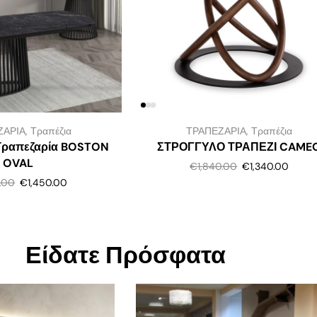
ΖΑΡΙΑ
,
Τραπέζια
ΤΡΑΠΕΖΑΡΙΑ
,
Τραπέζια
Τραπεζαρία BOSTON
ΣΤΡΟΓΓΥΛΟ ΤΡΑΠΕΖΙ CAME
OVAL
€
1,840.00
€
1,340.00
0.00
€
1,450.00
Είδατε Πρόσφατα