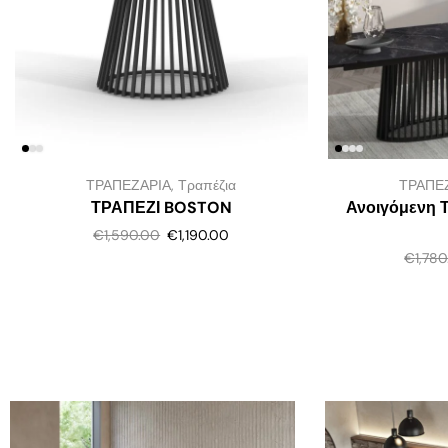
ΤΡΑΠΕΖΑΡΙΑ
,
Τραπέζια
ΤΡΑΠΕ
ΤΡΑΠΕΖΙ BOSTON
Ανοιγόμενη 
€
1,590.00
€
1,190.00
€
1,78