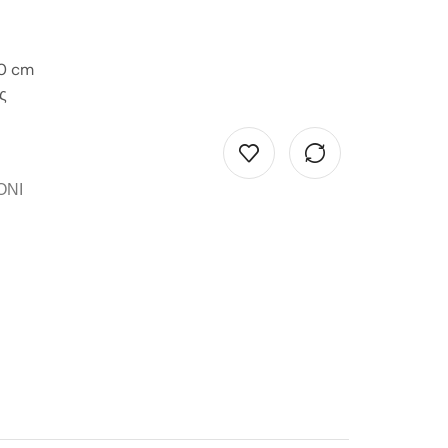
90 cm
ς
ΟΝΙ