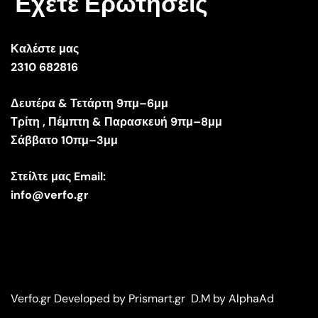
Έχετε Ερωτήσεις
Καλέστε μας
2310 682816
Δευτέρα & Τετάρτη 9πμ–6μμ
Τρίτη , Πέμπτη & Παρασκευή 9πμ–8μμ
Σάββατο 10πμ–3μμ
Στείλτε μας Email:
info@verfo.gr
Verfo.gr
Developed by Prismart.gr
D.M by AlphaAd