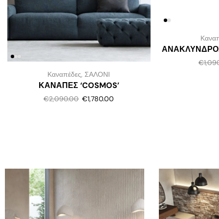
Κανα
ΑΝΑΚΛΥΝΔΡΟΣ
€
1,09
Καναπέδες
,
ΣΑΛΟΝΙ
ΚΑΝΑΠΕΣ ‘COSMOS’
€
2,090.00
€
1,780.00