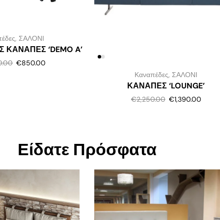
πέδες
,
ΣΑΛΟΝΙ
 ΚΑΝΑΠΕΣ ‘DEMO A’
0.00
€
850.00
Καναπέδες
,
ΣΑΛΟΝΙ
ΚΑΝΑΠΕΣ ‘LOUNGE’
€
2,250.00
€
1,390.00
Είδατε Πρόσφατα