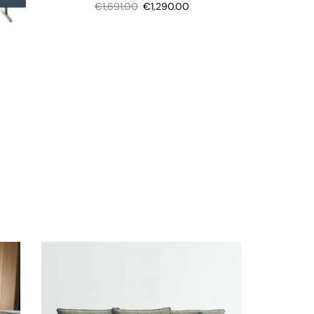
€
1,691.00
€
1,290.00