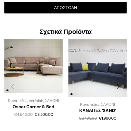
ΑΠΟΣΤΟΛΉ
Σχετικά Προϊόντα
Καναπέδες
,
Verfolab
,
ΣΑΛΟΝΙ
Καναπέδες
,
ΣΑΛΟΝΙ
Oscar Corner & Bed
ΚΑΝΑΠΕΣ ‘SAND’
€
4,540.00
€
3,200.00
€
2,490.00
€
1,990.00