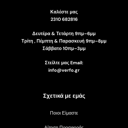
Καλέστε μας
2310 682816
Δευτέρα & Τετάρτη 9πμ–6μμ
Τρίτη , Πέμπτη & Παρασκευή 9πμ–8μμ
Σάββατο 10πμ–3μμ
Στείλτε μας Email:
info@verfo.gr
Σχετικά με εμάς
Ποιοι Είμαστε
Αίτηση Προσφοράς