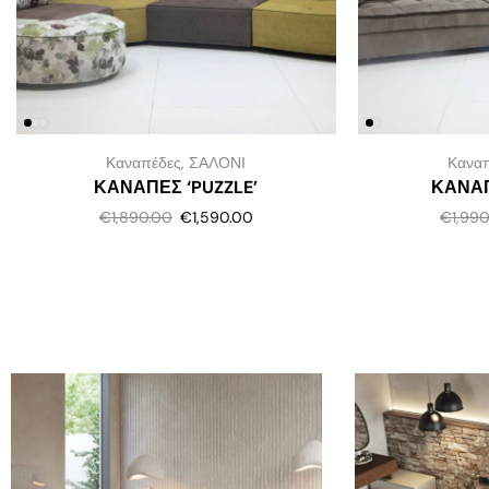
Καναπέδες
,
ΣΑΛΟΝΙ
Κανα
ΚΑΝΑΠΕΣ ‘PUZZLE’
ΚΑΝΑΠ
€
1,890.00
€
1,590.00
€
1,99