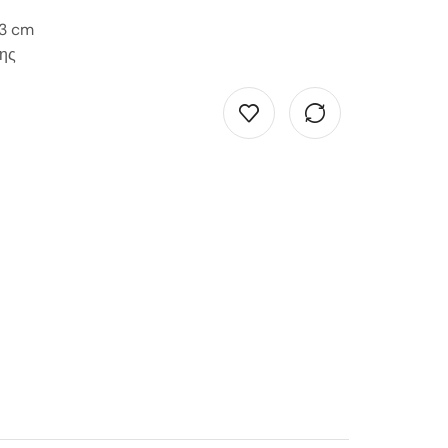
73 cm
ης