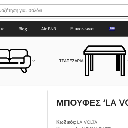
ναζήτηση για..
σαλόνι
στε
Blog
Air BNB
Επικοινωνια
ΤΡΑΠΕΖΑΡΙΑ
ΜΠΟΥΦΕΣ ‘LA V
Κωδικός
: LA VOLTA