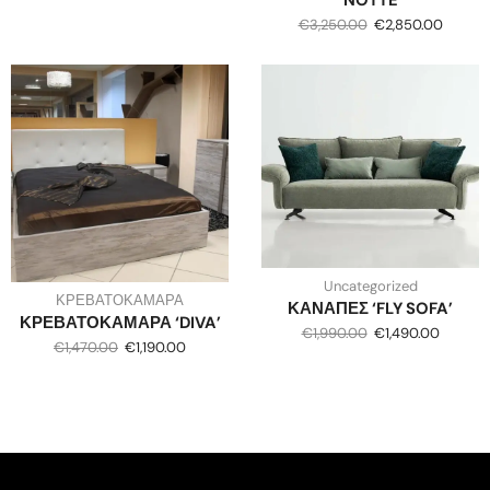
‘NOTTE’
€
3,250.00
€
2,850.00
Uncategorized
ΚΡΕΒΑΤΟΚΑΜΑΡΑ
ΚΑΝΑΠΕΣ ‘FLY SOFA’
ΚΡΕΒΑΤΟΚΑΜΑΡΑ ‘DIVA’
€
1,990.00
€
1,490.00
€
1,470.00
€
1,190.00