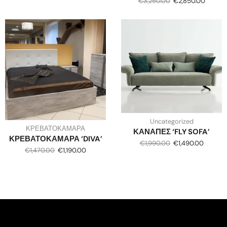
€
3,250.00
€
2,850.00
Uncategorized
ΚΡΕΒΑΤΟΚΑΜΑΡΑ
ΚΑΝΑΠΕΣ ‘FLY SOFA’
ΚΡΕΒΑΤΟΚΑΜΑΡΑ ‘DIVA’
€
1,990.00
€
1,490.00
€
1,470.00
€
1,190.00