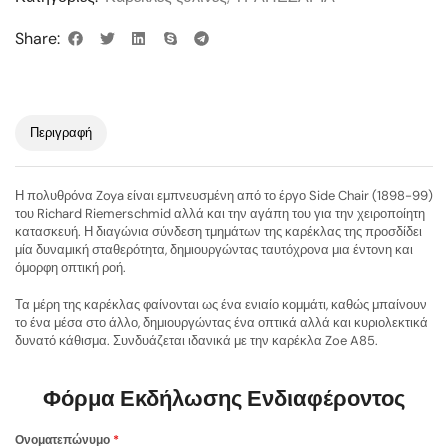
Share:
Περιγραφή
Η πολυθρόνα Zoya είναι εμπνευσμένη από το έργο Side Chair (1898-99)
του Richard Riemerschmid αλλά και την αγάπη του για την χειροποίητη
κατασκευή. Η διαγώνια σύνδεση τμημάτων της καρέκλας της προσδίδει
μία δυναμική σταθερότητα, δημιουργώντας ταυτόχρονα μια έντονη και
όμορφη οπτική ροή.
Τα μέρη της καρέκλας φαίνονται ως ένα ενιαίο κομμάτι, καθώς μπαίνουν
το ένα μέσα στο άλλο, δημιουργώντας ένα οπτικά αλλά και κυριολεκτικά
δυνατό κάθισμα. Συνδυάζεται ιδανικά με την καρέκλα Zoe A85.
Φόρμα Εκδήλωσης Ενδιαφέροντος
Ονοματεπώνυμο
*