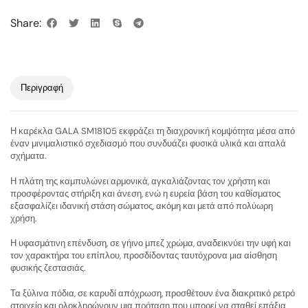
Share:
Περιγραφή
Η καρέκλα GALA SM18105 εκφράζει τη διαχρονική κομψότητα μέσα από
έναν μινιμαλιστικό σχεδιασμό που συνδυάζει φυσικά υλικά και απαλά
σχήματα.
Η πλάτη της καμπυλώνει αρμονικά, αγκαλιάζοντας τον χρήστη και
προσφέροντας στήριξη και άνεση, ενώ η ευρεία βάση του καθίσματος
εξασφαλίζει ιδανική στάση σώματος, ακόμη και μετά από πολύωρη
χρήση.
Η υφασμάτινη επένδυση, σε γήινο μπεζ χρώμα, αναδεικνύει την υφή και
τον χαρακτήρα του επίπλου, προσδίδοντας ταυτόχρονα μια αίσθηση
φυσικής ζεστασιάς.
Τα ξύλινα πόδια, σε καρυδί απόχρωση, προσθέτουν ένα διακριτικό ρετρό
στοιχείο και ολοκληρώνουν μια πρόταση που μπορεί να σταθεί επάξια