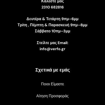
Καλέστε μας
2310 682816
Δευτέρα & Τετάρτη 9πμ–6μμ
Τρίτη , Πέμπτη & Παρασκευή 9πμ–8μμ
Σάββατο 10πμ–3μμ
Στείλτε μας Email:
info@verfo.gr
Σχετικά με εμάς
Ποιοι Είμαστε
Αίτηση Προσφοράς