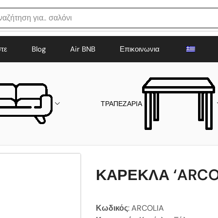
ναζήτηση για..
σαλόνι
στε
Blog
Air BNB
Επικοινωνια
ΤΡΑΠΕΖΑΡΙΑ
ΚΑΡΕΚΛΑ ‘ARCO
Κωδικός
: ARCOLIA