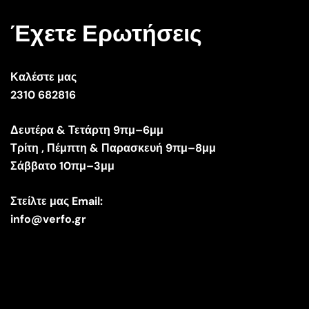
Έχετε Ερωτήσεις
Καλέστε μας
2310 682816
Δευτέρα & Τετάρτη 9πμ–6μμ
Τρίτη , Πέμπτη & Παρασκευή 9πμ–8μμ
Σάββατο 10πμ–3μμ
Στείλτε μας Email:
info@verfo.gr