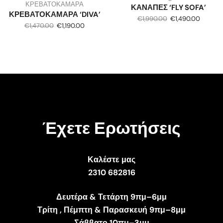
ΚΡΕΒΑΤΟΚΑΜΑΡΑ
ΚΑΝΑΠΕΣ ‘FLY SOFA’
ΚΡΕΒΑΤΟΚΑΜΑΡΑ ‘DIVA’
€
1,990.00
€
1,490.00
€
1,470.00
€
1,190.00
Έχετε Ερωτήσεις
Καλέστε μας
2310 682816
Δευτέρα & Τετάρτη 9πμ–6μμ
Τρίτη , Πέμπτη & Παρασκευή 9πμ–8μμ
Σάββατο 10πμ–3μμ