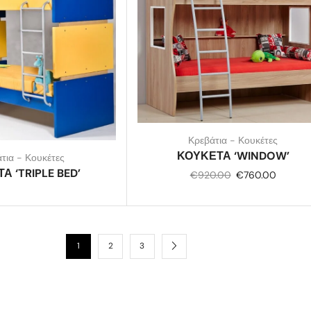
Κρεβάτια - Κουκέτες
ΚΟΥΚΕΤΑ ‘WINDOW’
τια - Κουκέτες
Α ‘TRIPLE BED’
€
920.00
€
760.00
1
2
3