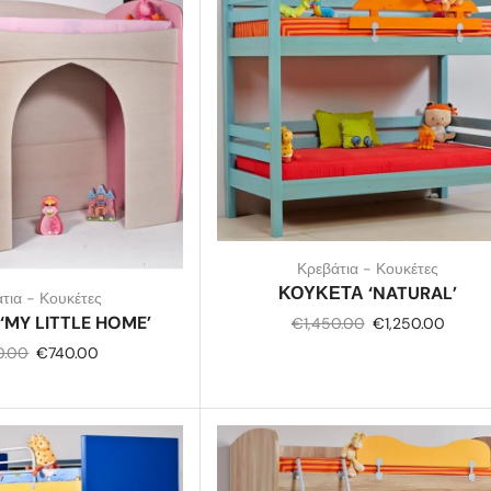
Κρεβάτια - Κουκέτες
ΚΟΥΚΕΤΑ ‘NATURAL’
τια - Κουκέτες
‘MY LITTLE HOME’
€
1,450.00
€
1,250.00
0.00
€
740.00