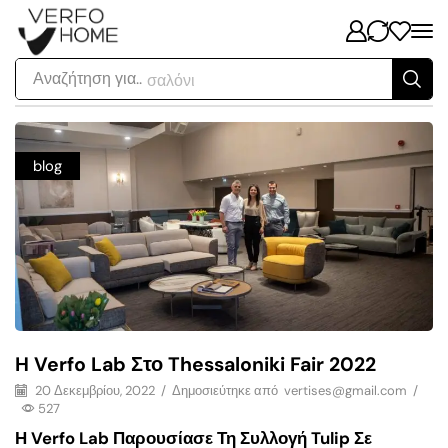
Αναζήτηση για..
σαλόνι
blog
H Verfo Lab Στο Thessaloniki Fair 2022
20 Δεκεμβρίου, 2022
/
Δημοσιεύτηκε από
vertises@gmail.com
/
527
Η Verfo Lab Παρουσίασε Τη Συλλογή Tulip Σε